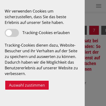
Wir verwenden Cookies um
sicherzustellen, dass Sie das beste
Erlebnis auf unserer Seite haben.
1
2
3
4
5
6
7
Tracking-Cookies erlauben
Großeinsatz bei
Tracking-Cookies dienen dazu, Website-
Minusgraden: So
Besucher und ihr Verhalten auf der Seite
funktioniert der
zu speichern und auswerten zu können.
Winterdienst auf
Dadurch haben wir die Möglichkeit das
den deutschen
Benutzererlebnis auf unserer Website zu
Autobahnen
verbessern.
09.01.2025
In diesen Tagen gibt es in Deutschland wieder
Auswahl zustimmen
Straßenglätte und Schneefall.
mehr