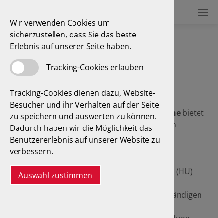
Wir verwenden Cookies um
sicherzustellen, dass Sie das beste
Erlebnis auf unserer Seite haben.
Über uns
Tracking-Cookies erlauben
Tracking-Cookies dienen dazu, Website-
Besucher und ihr Verhalten auf der Seite
Unser Unternehmen mit Sitz in
Leopoldshöhe
bietet
zu speichern und auswerten zu können.
Ihnen umfassende Dienstleistungen rund um
Dadurch haben wir die Möglichkeit das
motorisierte Fahrzeuge.
Benutzererlebnis auf unserer Website zu
verbessern.
Selbstverständlich zählen hierzu amtliche
Dienstleistungen, wie Hauptuntersuchungen (HU)
Auswahl zustimmen
und Abgasuntersuchungen (AU) sowie
Änderungsabnahmen. Unsere Kfz-Sachverständigen
sind Diplom-Ingenieure mit langjähriger