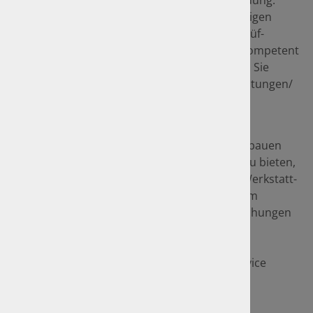
Berufserfahrung und qualifizierter Weiterbildung.
Natürlich stehen Ihnen unsere Sachverständigen
auch für Gutachten (Schaden-, Unfall- und Prüf-
Gutachten) und bei Fahrzeugbewertungen kompetent
zur Seite. Weitere Informationen dazu finden Sie
unter den Menüpunkten "Amtliche Dienstleistungen/
Hauptuntersuchungen inkl. AU" und
"Sachverständigen-Leistungen".
Um unser Leistungsspektrum optimal auszubauen
und Ihnen stets den bestmöglichen Service zu bieten,
arbeiten wir in Kooperation mit regionalen Werkstatt-
Partnern, zu denen wir Sie bei Reparaturen im
Schadensfall oder bei fälligen Hauptuntersuchungen
gerne weitervermitteln.
So können Sie sorglos unseren Rundum-Service
genießen, während wir uns um Ihr Fahrzeug
kümmern.